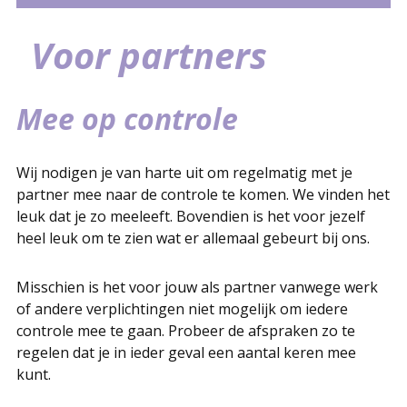
Zwanger en nu?
Eerste controle
CenteringZwangerschap of
Prenatale Screening
Vervolgcontroles
Wat moet je regelen?
Gezondheid en zwanger
Leven voelen
Zwangerschapsklachten
Wanneer moeten jullie bellen?
Voor partners
Stuitligging
40 weken en dan?
Borstvoeding of kunstvoeding
Voor partners
CenteringPregnancy
Mee op controle
Wij nodigen je van harte uit om regelmatig met je
partner mee naar de controle te komen. We vinden het
leuk dat je zo meeleeft. Bovendien is het voor jezelf
heel leuk om te zien wat er allemaal gebeurt bij ons.
Misschien is het voor jouw als partner vanwege werk
of andere verplichtingen niet mogelijk om iedere
controle mee te gaan. Probeer de afspraken zo te
regelen dat je in ieder geval een aantal keren mee
kunt.