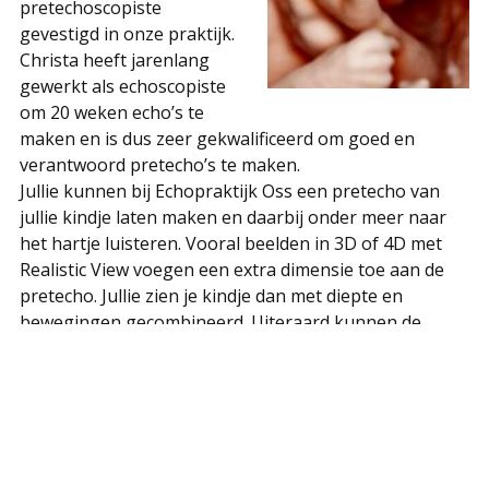
pretechoscopiste
gevestigd in onze praktijk.
Christa heeft jarenlang
gewerkt als echoscopiste
om 20 weken echo’s te
maken en is dus zeer gekwalificeerd om goed en
verantwoord pretecho’s te maken.
Jullie kunnen bij Echopraktijk Oss een pretecho van
jullie kindje laten maken en daarbij onder meer naar
het hartje luisteren. Vooral beelden in 3D of 4D met
Realistic View voegen een extra dimensie toe aan de
pretecho. Jullie zien je kindje dan met diepte en
bewegingen gecombineerd. Uiteraard kunnen de
beelden afgedrukt worden voor een mooie foto.
De pretecho vindt plaats op een tijdstip dat jullie het
beste uitkomt, ook in
de avond en in het weekend
.
Andere kinderen, opa’s en oma’s zijn van harte welkom
om deze bijzondere ervaring mee te maken. Tijdens de