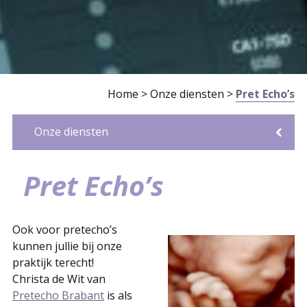
Home
>
Onze diensten
>
Pret Echo’s
Onze diensten
Meerdere spreekuurlocaties
Snel zwanger worden
CenteringZwangerschap
Medische echo's
Pret Echo's
Hartjesspreekuur
Miskraambegeleiding
Lactatiekundige
Tongriem klieven
Verhuur en verkoop
Verkoop
Anticonceptie
Gratis bekken(bodem)spreekuur
Flooreer coaching
Pret Echo’s
Ook voor pretecho’s
kunnen jullie bij onze
praktijk terecht!
Christa de Wit van
Pretecho Brabant
is als