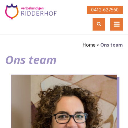
0412-627560­
Home
>
Ons team
Ons team