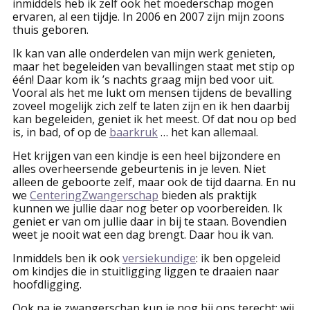
inmiddels heb ik zelf ook het moederschap mogen
ervaren, al een tijdje. In 2006 en 2007 zijn mijn zoons
thuis geboren.
Ik kan van alle onderdelen van mijn werk genieten,
maar het begeleiden van bevallingen staat met stip op
één! Daar kom ik ’s nachts graag mijn bed voor uit.
Vooral als het me lukt om mensen tijdens de bevalling
zoveel mogelijk zich zelf te laten zijn en ik hen daarbij
kan begeleiden, geniet ik het meest. Of dat nou op bed
is, in bad, of op de
baarkruk
… het kan allemaal.
Het krijgen van een kindje is een heel bijzondere en
alles overheersende gebeurtenis in je leven. Niet
alleen de geboorte zelf, maar ook de tijd daarna. En nu
we
CenteringZwangerschap
bieden als praktijk
kunnen we jullie daar nog beter op voorbereiden. Ik
geniet er van om jullie daar in bij te staan. Bovendien
weet je nooit wat een dag brengt. Daar hou ik van.
Inmiddels ben ik ook
versiekundige
: ik ben opgeleid
om kindjes die in stuitligging liggen te draaien naar
hoofdligging.
Ook na je zwangerschap kun je nog bij ons terecht: wij