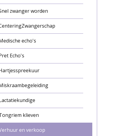
Snel zwanger worden
CenteringZwangerschap
Medische echo's
Pret Echo's
Hartjesspreekuur
Miskraambegeleiding
Lactatiekundige
Tongriem klieven
Verhuur en verkoop