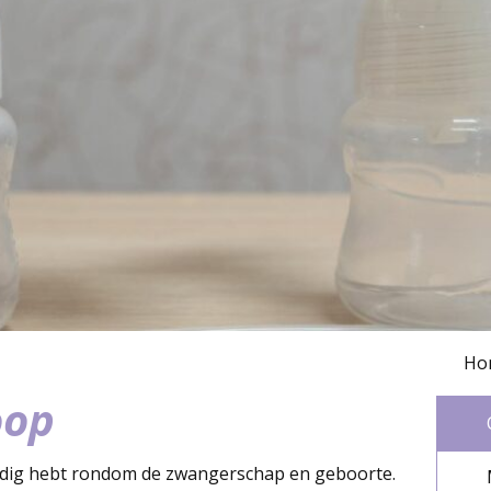
Ho
oop
 nodig hebt rondom de zwangerschap en geboorte.