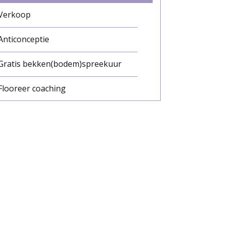
Verkoop
Anticonceptie
Gratis bekken(bodem)spreekuur
Flooreer coaching