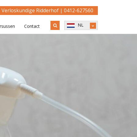
Verloskundige Ridderhof |
0412-627560­
NL
rsussen
Contact
EN
PL
AR