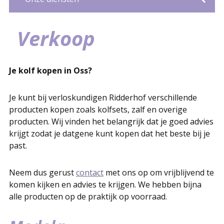
Meerdere spreekuurlocaties
Snel zwanger worden
CenteringZwangerschap
Medische echo's
Pret Echo's
Hartjesspreekuur
Miskraambegeleiding
Lactatiekundige
Tongriem klieven
Verhuur en verkoop
Verkoop
Anticonceptie
Gratis bekken(bodem)spreekuur
Flooreer coaching
Verkoop
Je kolf kopen in Oss?
Je kunt bij verloskundigen Ridderhof verschillende
producten kopen zoals kolfsets, zalf en overige
producten. Wij vinden het belangrijk dat je goed advies
krijgt zodat je datgene kunt kopen dat het beste bij je
past.
Neem dus gerust
contact
met ons op om vrijblijvend te
komen kijken en advies te krijgen. We hebben bijna
alle producten op de praktijk op voorraad.