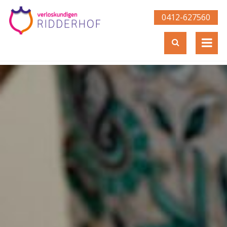
0412-627560­