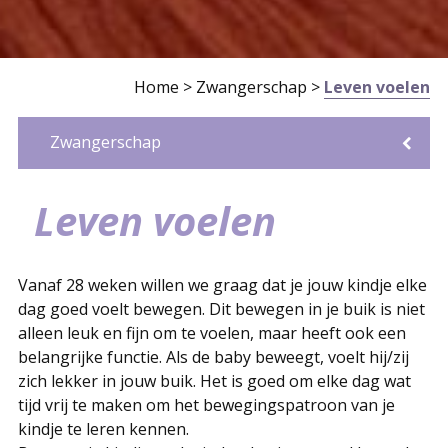
Home
>
Zwangerschap
>
Leven voelen
Zwangerschap
Zwanger en nu?
Eerste controle
CenteringZwangerschap of
Prenatale Screening
Vervolgcontroles
Wat moet je regelen?
Gezondheid en zwanger
Leven voelen
Zwangerschapsklachten
Wanneer moeten jullie bellen?
Voor partners
Stuitligging
40 weken en dan?
Borstvoeding of kunstvoeding
Leven voelen
CenteringPregnancy
Vanaf 28 weken willen we graag dat je jouw kindje elke
dag goed voelt bewegen. Dit bewegen in je buik is niet
alleen leuk en fijn om te voelen, maar heeft ook een
belangrijke functie. Als de baby beweegt, voelt hij/zij
zich lekker in jouw buik. Het is goed om elke dag wat
tijd vrij te maken om het bewegingspatroon van je
kindje te leren kennen.