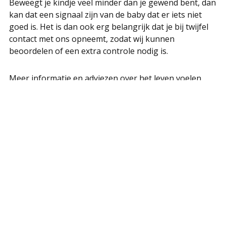
Beweegt je kindje veel minder dan je gewend bent, dan
kan dat een signaal zijn van de baby dat er iets niet
goed is. Het is dan ook erg belangrijk dat je bij twijfel
contact met ons opneemt, zodat wij kunnen
beoordelen of een extra controle nodig is.
Meer informatie en adviezen over het leven voelen
kun je lezen in deze folder
Leven voelen in de
zwangerschap
.
Contact
Raadhuislaan 21b
5341 GL Oss
Achter onze praktijk is een
gratis
parkeer
mogelijkheid