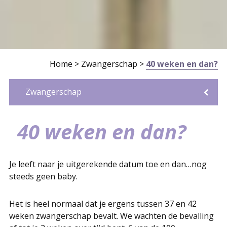
Home
>
Zwangerschap
>
40 weken en dan?
Zwangerschap
Zwanger en nu?
Eerste controle
CenteringZwangerschap of
Prenatale Screening
Vervolgcontroles
Wat moet je regelen?
Gezondheid en zwanger
Leven voelen
Zwangerschapsklachten
Wanneer moeten jullie bellen?
Voor partners
Stuitligging
40 weken en dan?
Borstvoeding of kunstvoeding
40 weken en dan?
CenteringPregnancy
Je leeft naar je uitgerekende datum toe en dan…nog
steeds geen baby.
Het is heel normaal dat je ergens tussen 37 en 42
weken zwangerschap bevalt. We wachten de bevalling