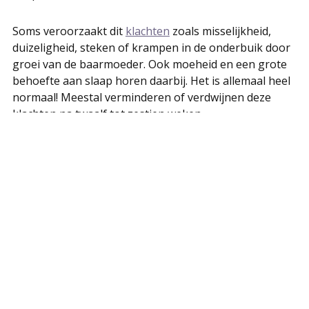
Soms veroorzaakt dit
klachten
zoals misselijkheid,
duizeligheid, steken of krampen in de onderbuik door
groei van de baarmoeder. Ook moeheid en een grote
behoefte aan slaap horen daarbij. Het is allemaal heel
normaal! Meestal verminderen of verdwijnen deze
klachten na twaalf tot zestien weken.
Een goede conditie en gezondheid bevorderen het
verloop van zwangerschap en bevalling.
Lichaamsbeweging is goed voor je, ook tijdens de
zwangerschap. Sport je regelmatig? Pas je tempo wat
aan, dan kun je daar tot ver in de zwangerschap mee
doorgaan.
Regelmatig rusten en gezond eten is natuurlijk ook
belangrijk.