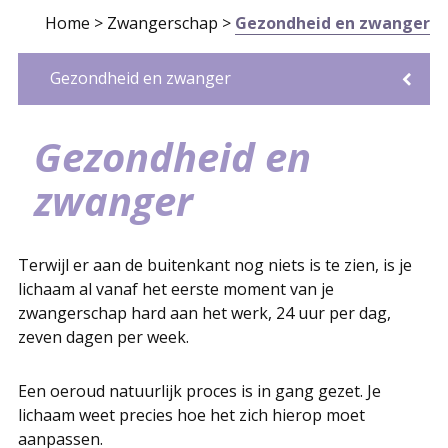
Home
>
Zwangerschap
>
Gezondheid en zwanger
Gezondheid en zwanger
Vrijen tijdens de zwangerschap
Voedingsadviezen
Stoppen met roken
Gewichtstoename
Infectieziekte
Gebit
Lammerseizoen schapen en geiten
Medicijnen
Vliegreizen
Kinkhoestvaccinatie of 22 wekenprik
Gezondheid en
zwanger
Terwijl er aan de buitenkant nog niets is te zien, is je
lichaam al vanaf het eerste moment van je
zwangerschap hard aan het werk, 24 uur per dag,
zeven dagen per week.
Een oeroud natuurlijk proces is in gang gezet. Je
lichaam weet precies hoe het zich hierop moet
aanpassen.