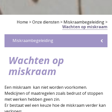
Home
>
Onze diensten
>
Miskraambegeleiding
>
Wachten op miskraam
Miskraambegeleiding
Wat is een miskraam?
Verschijnselen en verloop
Wachten op miskraam
Contact opnemen
Herstel na miskraam
Adviezen voor volgende zwangerschap
Verdere hulp
Wachten op
miskraam
Een miskraam kan niet worden voorkomen.
Medicijnen of maatregelen zoals bedrust of stoppen
met werken hebben geen zin.
Er bestaat wel een keuze hoe de miskraam verder kan
verlopen: