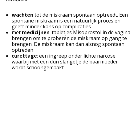
wachten
tot de miskraam spontaan optreedt. Een
spontane miskraam is een natuurlijk proces en
geeft minder kans op complicaties
met
medicijnen
: tabletjes Misoprostol in de vagina
brengen om te proberen de miskraam op gang te
brengen. De miskraam kan dan alsnog spontaan
optreden
curettage
: een ingreep onder lichte narcose
waarbij met een dun slangetje de baarmoeder
wordt schoongemaakt
In deze
informatiefimpjes
wordt duidelijk uitgelegd
welke opties er zijn.
Alle benaderingen hebben voor- en nadelen. Je
bepaalt zelf wat het beste bij je past. Ook is een
tussenoplossing mogelijk; een tijdje afwachten en als
het te lang duurt, alsnog medicatie of een curettage.