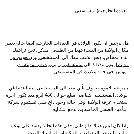
العيادة الخارجية(المستشفى)
هل ترغبين ان تكون الولادة في العيادات الخارجية(ايضا حالة تغيير
مكان الولادة من البيت) فهذا من الطبيعي ممكن, نحن نرافقك
اثناء المخاض, ونحن نذهب معك الى المستشفى
بيرن هوفن في
مدينة اوودن
وكذلك الى
مستشفى يي بي زت في مدينة دن
, في حالة ولادتك في المستشفى.
ب
ووش
ممرضة الامومة سوف تأتي معنا الى المستشفى لمساعدتنا في
الولادة, المستشفى يتقاضى مبلغ حوالي 450 ايرو هذه تكون اجرة
استخدام غرفة الولادة, وفي حالة وجود داعٍ طبي فستقوم شركة
التأمين الصحي الخاصة بك بدفع التكاليف.
واذا كان ليس هناك داعٍ طبي, ففي هذه الحالة يعتمد على نوعية
التأمين الصحي الذي لديك, للتأكيد اسأل تأمينك الصحي